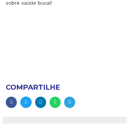
sobre saúde bucal!
Termos de pesquisa sugeridos: 
#MarketingOdontologico 
#GestaoDeConsultorio 
#OdontologiaDigital 
#DentistaEmpreendedor
COMPARTILHE