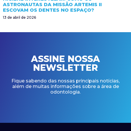
ASTRONAUTAS DA MISSÃO ARTEMIS II
ESCOVAM OS DENTES NO ESPAÇO?
13 de abril de 2026
ASSINE NOSSA
NEWSLETTER
Fique sabendo das nossas principais notícias,
além de muitas informações sobre a área de
odontologia.