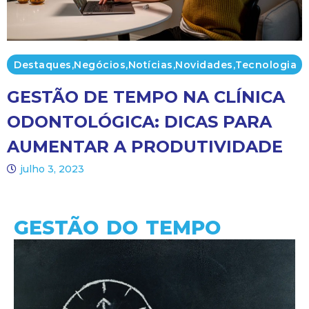
Destaques
,
Negócios
,
Notícias
,
Novidades
,
Tecnologia
GESTÃO DE TEMPO NA CLÍNICA
ODONTOLÓGICA: DICAS PARA
AUMENTAR A PRODUTIVIDADE
julho 3, 2023
GESTÃO DO TEMPO