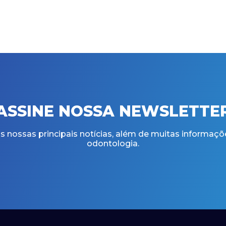
ASSINE NOSSA NEWSLETTE
 nossas principais notícias, além de muitas informaçõ
odontologia.