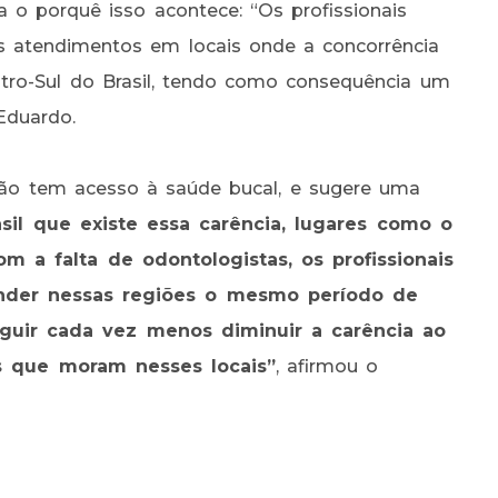
ca o porquê isso acontece: “Os profissionais
s atendimentos em locais onde a concorrência
ntro-Sul do Brasil, tendo como consequência um
Eduardo.
não tem acesso à saúde bucal, e sugere uma
sil que existe essa carência, lugares como o
 a falta de odontologistas, os profissionais
nder nessas regiões o mesmo período de
guir cada vez menos diminuir a carência ao
s que moram nesses locais”
, afirmou o