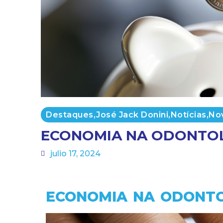
Destaques
,
José Jack Donini
,
Notícias
,
No
ECONOMIA NA ODONTO
julio 17, 2024
ECONOMIA NA ODONT